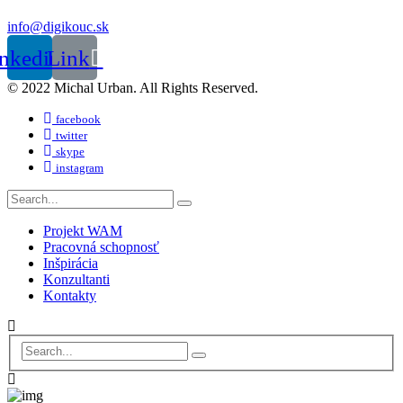
info@digikouc.sk
nkedin
Link
© 2022 Michal Urban. All Rights Reserved.
facebook
twitter
skype
instagram
Projekt WAM
Pracovná schopnosť
Inšpirácia
Konzultanti
Kontakty